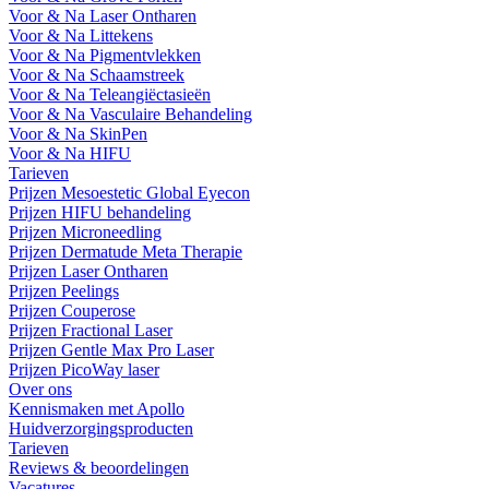
Voor & Na Laser Ontharen
Voor & Na Littekens
Voor & Na Pigmentvlekken
Voor & Na Schaamstreek
Voor & Na Teleangiëctasieën
Voor & Na Vasculaire Behandeling
Voor & Na SkinPen
Voor & Na HIFU
Tarieven
Prijzen Mesoestetic Global Eyecon
Prijzen HIFU behandeling
Prijzen Microneedling
Prijzen Dermatude Meta Therapie
Prijzen Laser Ontharen
Prijzen Peelings
Prijzen Couperose
Prijzen Fractional Laser
Prijzen Gentle Max Pro Laser
Prijzen PicoWay laser
Over ons
Kennismaken met Apollo
Huidverzorgingsproducten
Tarieven
Reviews & beoordelingen
Vacatures