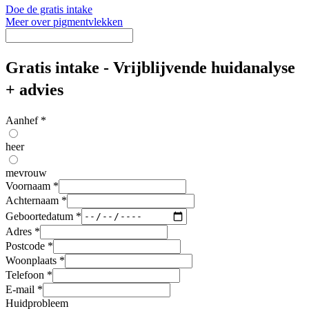
Doe de gratis intake
Meer over pigmentvlekken
Gratis intake - Vrijblijvende huidanalyse
+ advies
Aanhef
*
heer
mevrouw
Voornaam
*
Achternaam
*
Geboortedatum
*
Adres
*
Postcode
*
Woonplaats
*
Telefoon
*
E-mail
*
Huidprobleem