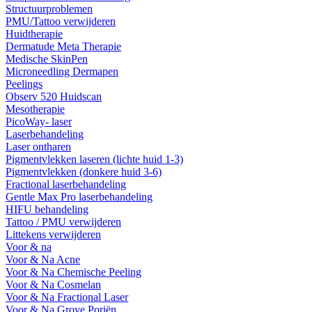
Structuurproblemen
PMU/Tattoo verwijderen
Huidtherapie
Dermatude Meta Therapie
Medische SkinPen
Microneedling Dermapen
Peelings
Observ 520 Huidscan
Mesotherapie
PicoWay- laser
Laserbehandeling
Laser ontharen
Pigmentvlekken laseren (lichte huid 1-3)
Pigmentvlekken (donkere huid 3-6)
Fractional laserbehandeling
Gentle Max Pro laserbehandeling
HIFU behandeling
Tattoo / PMU verwijderen
Littekens verwijderen
Voor & na
Voor & Na Acne
Voor & Na Chemische Peeling
Voor & Na Cosmelan
Voor & Na Fractional Laser
Voor & Na Grove Poriën