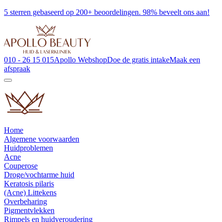
5 sterren gebaseerd op 200+ beoordelingen. 98% beveelt ons aan!
010 - 26 15 015
Apollo Webshop
Doe de gratis intake
Maak een
afspraak
Home
Algemene voorwaarden
Huidproblemen
Acne
Couperose
Droge/vochtarme huid
Keratosis pilaris
(Acne) Littekens
Overbeharing
Pigmentvlekken
Rimpels en huidveroudering