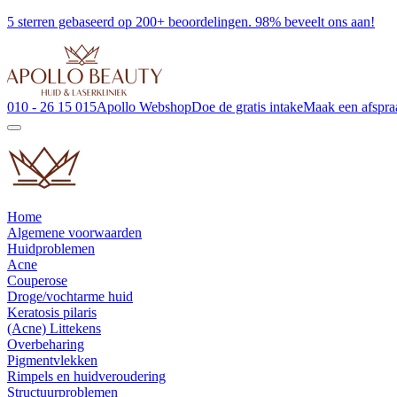
5 sterren gebaseerd op 200+ beoordelingen. 98% beveelt ons aan!
010 - 26 15 015
Apollo Webshop
Doe de gratis intake
Maak een afspra
Home
Algemene voorwaarden
Huidproblemen
Acne
Couperose
Droge/vochtarme huid
Keratosis pilaris
(Acne) Littekens
Overbeharing
Pigmentvlekken
Rimpels en huidveroudering
Structuurproblemen