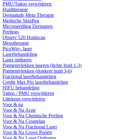
PMU/Tattoo verwijderen
Huidtherapie
Dermatude Meta Therapie
Medische SkinPen
Microneedling Dermapen
Peelings
Observ 520 Huidscan
Mesotherapie
PicoWay- laser
Laserbehandeling
Laser ontharen
Pigmentvlekken laseren (lichte huid 1-3)
Pigmentvlekken (donkere huid 3-6)
Fractional laserbehandeling
Gentle Max Pro laserbehandeling
HIFU behandeling
Tattoo / PMU verwijderen
Littekens verwijderen
Voor & na
Voor & Na Acne
Voor & Na Chemische Peeling
Voor & Na Cosmelan
Voor & Na Fractional Laser
Voor & Na Grove Poriën
Voor & Na Laser Ontharen