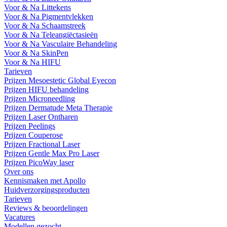
Voor & Na Littekens
Voor & Na Pigmentvlekken
Voor & Na Schaamstreek
Voor & Na Teleangiëctasieën
Voor & Na Vasculaire Behandeling
Voor & Na SkinPen
Voor & Na HIFU
Tarieven
Prijzen Mesoestetic Global Eyecon
Prijzen HIFU behandeling
Prijzen Microneedling
Prijzen Dermatude Meta Therapie
Prijzen Laser Ontharen
Prijzen Peelings
Prijzen Couperose
Prijzen Fractional Laser
Prijzen Gentle Max Pro Laser
Prijzen PicoWay laser
Over ons
Kennismaken met Apollo
Huidverzorgingsproducten
Tarieven
Reviews & beoordelingen
Vacatures
Modellen gezocht