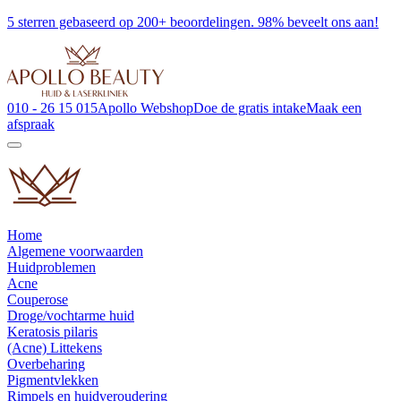
5 sterren gebaseerd op 200+ beoordelingen. 98% beveelt ons aan!
010 - 26 15 015
Apollo Webshop
Doe de gratis intake
Maak een
afspraak
Home
Algemene voorwaarden
Huidproblemen
Acne
Couperose
Droge/vochtarme huid
Keratosis pilaris
(Acne) Littekens
Overbeharing
Pigmentvlekken
Rimpels en huidveroudering