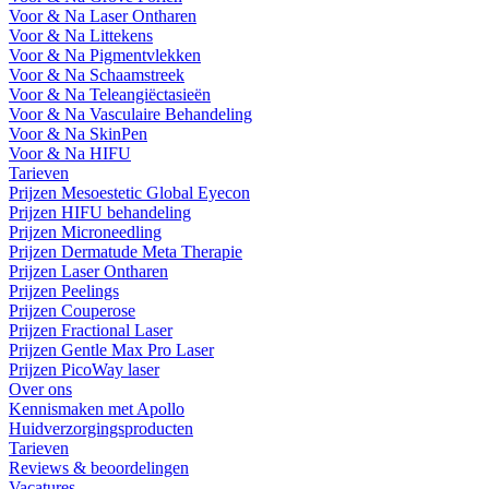
Voor & Na Laser Ontharen
Voor & Na Littekens
Voor & Na Pigmentvlekken
Voor & Na Schaamstreek
Voor & Na Teleangiëctasieën
Voor & Na Vasculaire Behandeling
Voor & Na SkinPen
Voor & Na HIFU
Tarieven
Prijzen Mesoestetic Global Eyecon
Prijzen HIFU behandeling
Prijzen Microneedling
Prijzen Dermatude Meta Therapie
Prijzen Laser Ontharen
Prijzen Peelings
Prijzen Couperose
Prijzen Fractional Laser
Prijzen Gentle Max Pro Laser
Prijzen PicoWay laser
Over ons
Kennismaken met Apollo
Huidverzorgingsproducten
Tarieven
Reviews & beoordelingen
Vacatures