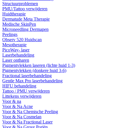
Structuurproblemen
PMU/Tattoo verwijderen
Huidtherapie
Dermatude Meta Therapie
Medische SkinPen
Microneedling Dermapen
Peelings
Observ 520 Huidscan
Mesotherapie
PicoWay- laser
Laserbehandeling
Laser ontharen
Pigmentvlekken laseren (lichte huid 1-3)
Pigmentvlekken (donkere huid 3-6)
Fractional laserbehandeling
Gentle Max Pro laserbehandeling
HIFU behandeling
Tattoo / PMU verwijderen
Littekens verwijderen
Voor & na
Voor & Na Acne
Voor & Na Chemische Peeling
Voor & Na Cosmelan
Voor & Na Fractional Laser
Voor & Na Grove Poriën