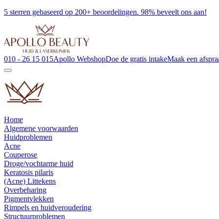
5 sterren gebaseerd op 200+ beoordelingen. 98% beveelt ons aan!
010 - 26 15 015
Apollo Webshop
Doe de gratis intake
Maak een afspra
Home
Algemene voorwaarden
Huidproblemen
Acne
Couperose
Droge/vochtarme huid
Keratosis pilaris
(Acne) Littekens
Overbeharing
Pigmentvlekken
Rimpels en huidveroudering
Structuurproblemen