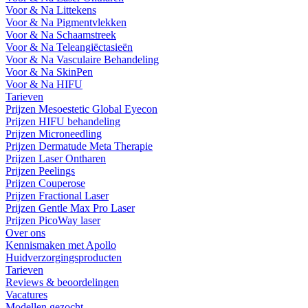
Voor & Na Littekens
Voor & Na Pigmentvlekken
Voor & Na Schaamstreek
Voor & Na Teleangiëctasieën
Voor & Na Vasculaire Behandeling
Voor & Na SkinPen
Voor & Na HIFU
Tarieven
Prijzen Mesoestetic Global Eyecon
Prijzen HIFU behandeling
Prijzen Microneedling
Prijzen Dermatude Meta Therapie
Prijzen Laser Ontharen
Prijzen Peelings
Prijzen Couperose
Prijzen Fractional Laser
Prijzen Gentle Max Pro Laser
Prijzen PicoWay laser
Over ons
Kennismaken met Apollo
Huidverzorgingsproducten
Tarieven
Reviews & beoordelingen
Vacatures
Modellen gezocht