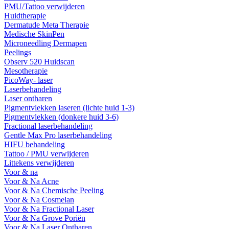
PMU/Tattoo verwijderen
Huidtherapie
Dermatude Meta Therapie
Medische SkinPen
Microneedling Dermapen
Peelings
Observ 520 Huidscan
Mesotherapie
PicoWay- laser
Laserbehandeling
Laser ontharen
Pigmentvlekken laseren (lichte huid 1-3)
Pigmentvlekken (donkere huid 3-6)
Fractional laserbehandeling
Gentle Max Pro laserbehandeling
HIFU behandeling
Tattoo / PMU verwijderen
Littekens verwijderen
Voor & na
Voor & Na Acne
Voor & Na Chemische Peeling
Voor & Na Cosmelan
Voor & Na Fractional Laser
Voor & Na Grove Poriën
Voor & Na Laser Ontharen