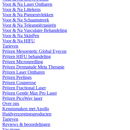
Voor & Na Laser Ontharen
Voor & Na Littekens
Voor & Na Pigmentvlekken
Voor & Na Schaamstreek
Voor & Na Teleangiëctasieën
Voor & Na Vasculaire Behandeling
Voor & Na SkinPen
Voor & Na HIFU
Tarieven
Prijzen Mesoestetic Global Eyecon
Prijzen HIFU behandeling
Prijzen Microneedling
Prijzen Dermatude Meta Therapie
Prijzen Laser Ontharen
Prijzen Peelings
Prijzen Couperose
Prijzen Fractional Laser
Prijzen Gentle Max Pro Laser
Prijzen PicoWay laser
Over ons
Kennismaken met Apollo
Huidverzorgingsproducten
Tarieven
Reviews & beoordelingen
Vacatures