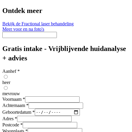
Ontdek meer
Bekijk de Fractional laser behandeling
Meer voor en na foto's
Gratis intake - Vrijblijvende huidanalyse
+ advies
Aanhef
*
heer
mevrouw
Voornaam
*
Achternaam
*
Geboortedatum
*
Adres
*
Postcode
*
Woonplaats
*