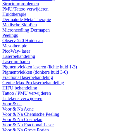
Structuurproblemen
PMU/Tattoo verwijderen
Huidtherapie
Dermatude Meta Therapie
Medische SkinPen
Microneedling Dermapen
Peelings
Observ 520 Huidscan
Mesotherapie
PicoWay- laser
Laserbehandeling
Laser ontharen
Pigmentvlekken laseren (lichte huid 1-3)
Pigmentvlekken (donkere huid 3-6)
Fractional laserbehandeling
Gentle Max Pro laserbehandeling
HIFU behandeling
Tattoo / PMU verwijderen
Littekens verwijderen
Voor & na
Voor & Na Acne
Voor & Na Chemische Peeling
Voor & Na Cosmelan
Voor & Na Fractional Laser
Voor & Na Grove Poriën