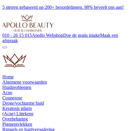
5 sterren gebaseerd op 200+ beoordelingen. 98% beveelt ons aan!
010 - 26 15 015
Apollo Webshop
Doe de gratis intake
Maak een
afspraak
Home
Algemene voorwaarden
Huidproblemen
Acne
Couperose
Droge/vochtarme huid
Keratosis pilaris
(Acne) Littekens
Overbeharing
Pigmentvlekken
Rimpels en huidveroudering