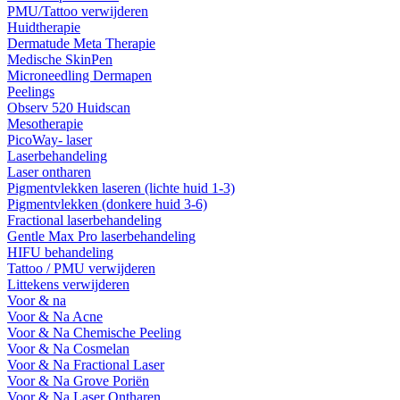
PMU/Tattoo verwijderen
Huidtherapie
Dermatude Meta Therapie
Medische SkinPen
Microneedling Dermapen
Peelings
Observ 520 Huidscan
Mesotherapie
PicoWay- laser
Laserbehandeling
Laser ontharen
Pigmentvlekken laseren (lichte huid 1-3)
Pigmentvlekken (donkere huid 3-6)
Fractional laserbehandeling
Gentle Max Pro laserbehandeling
HIFU behandeling
Tattoo / PMU verwijderen
Littekens verwijderen
Voor & na
Voor & Na Acne
Voor & Na Chemische Peeling
Voor & Na Cosmelan
Voor & Na Fractional Laser
Voor & Na Grove Poriën
Voor & Na Laser Ontharen