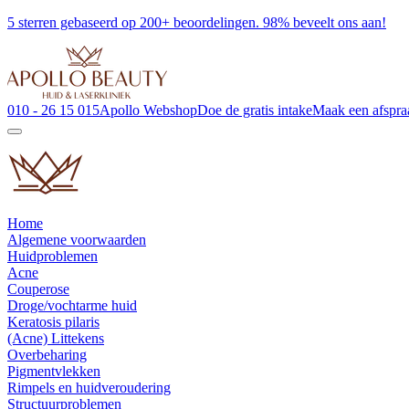
5 sterren gebaseerd op 200+ beoordelingen. 98% beveelt ons aan!
010 - 26 15 015
Apollo Webshop
Doe de gratis intake
Maak een afspra
Home
Algemene voorwaarden
Huidproblemen
Acne
Couperose
Droge/vochtarme huid
Keratosis pilaris
(Acne) Littekens
Overbeharing
Pigmentvlekken
Rimpels en huidveroudering
Structuurproblemen