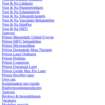
Voor & Na Littekens
Voor & Na Pigmentvlekken
Voor & Na Schaamstreek
Voor & Na Teleangiëctasieën
Voor & Na Vasculaire Behandeling
Voor & Na SkinPen
Voor & Na HIFU
Tarieven
Prijzen Mesoestetic Global Eyecon
Prijzen HIFU behandeling
Prijzen Microneedling
Prijzen Dermatude Meta Therapie
Prijzen Laser Ontharen
Prijzen Peelings
Prijzen Couperose
Prijzen Fractional Laser
Prijzen Gentle Max Pro Laser
Prijzen PicoWay laser
Over ons
Kennismaken met Apollo
Huidverzorgingsproducten
Tarieven
Reviews & beoordelingen
Vacatures
Modellen gezocht