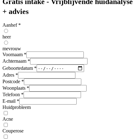
Gratis intake - Vrijblijvende huidanalyse
+ advies
Aanhef
*
heer
mevrouw
Voornaam
*
Achternaam
*
Geboortedatum
*
Adres
*
Postcode
*
Woonplaats
*
Telefoon
*
E-mail
*
Huidprobleem
Acne
Couperose