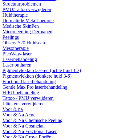
Structuurproblemen
PMU/Tattoo verwijderen
Huidtherapie
Dermatude Meta Therapie
Medische SkinPen
Microneedling Dermapen
Peelings
Observ 520 Huidscan
Mesotherapie
PicoWay- laser
Laserbehandeling
Laser ontharen
Pigmentvlekken laseren (lichte huid 1-3)
Pigmentvlekken (donkere huid 3-6)
Fractional laserbehandeling
Gentle Max Pro laserbehandeling
HIFU behandeling
Tattoo / PMU verwijderen
Littekens verwijderen
Voor & na
Voor & Na Acne
Voor & Na Chemische Peeling
Voor & Na Cosmelan
Voor & Na Fractional Laser
Voor & Na Grove Poriën