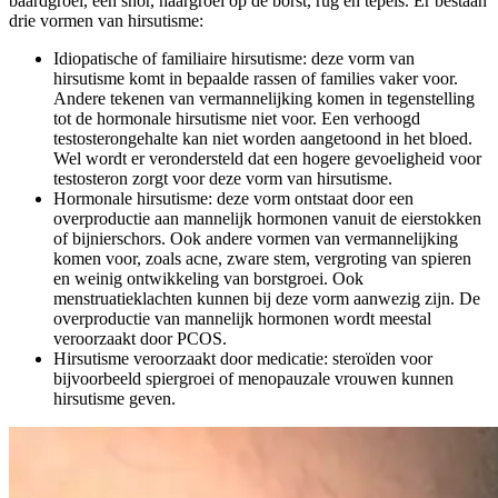
baardgroei, een snor, haargroei op de borst, rug en tepels. Er bestaan
drie vormen van hirsutisme:
Idiopatische of familiaire hirsutisme: deze vorm van
hirsutisme komt in bepaalde rassen of families vaker voor.
Andere tekenen van vermannelijking komen in tegenstelling
tot de hormonale hirsutisme niet voor. Een verhoogd
testosterongehalte kan niet worden aangetoond in het bloed.
Wel wordt er verondersteld dat een hogere gevoeligheid voor
testosteron zorgt voor deze vorm van hirsutisme.
Hormonale hirsutisme: deze vorm ontstaat door een
overproductie aan mannelijk hormonen vanuit de eierstokken
of bijnierschors. Ook andere vormen van vermannelijking
komen voor, zoals acne, zware stem, vergroting van spieren
en weinig ontwikkeling van borstgroei. Ook
menstruatieklachten kunnen bij deze vorm aanwezig zijn. De
overproductie van mannelijk hormonen wordt meestal
veroorzaakt door PCOS.
Hirsutisme veroorzaakt door medicatie: steroïden voor
bijvoorbeeld spiergroei of menopauzale vrouwen kunnen
hirsutisme geven.