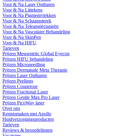
Voor & Na Laser Ontharen
Voor & Na Littekens
Voor & Na Pigmentvlekken
Voor & Na Schaamstreek
Voor & Na Teleangiëctasieën
Voor & Na Vasculaire Behandeling
Voor & Na SkinPen
Voor & Na HIFU
Tarieven
Prijzen Mesoestetic Global Eyecon
Prijzen HIFU behandeling
Prijzen Microneedling
Prijzen Dermatude Meta Therapie
Prijzen Laser Ontharen
Prijzen Peelings
Prijzen Couperose
Prijzen Fractional Laser
Prijzen Gentle Max Pro Laser
Prijzen PicoWay laser
Over ons
Kennismaken met Apollo
Huidverzorgingsproducten
Tarieven
Reviews & beoordelingen
Vacatures