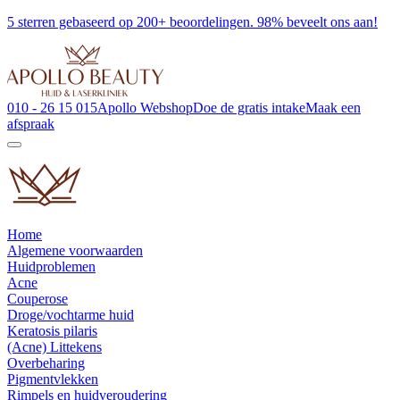
5 sterren gebaseerd op 200+ beoordelingen. 98% beveelt ons aan!
010 - 26 15 015
Apollo Webshop
Doe de gratis intake
Maak een
afspraak
Home
Algemene voorwaarden
Huidproblemen
Acne
Couperose
Droge/vochtarme huid
Keratosis pilaris
(Acne) Littekens
Overbeharing
Pigmentvlekken
Rimpels en huidveroudering