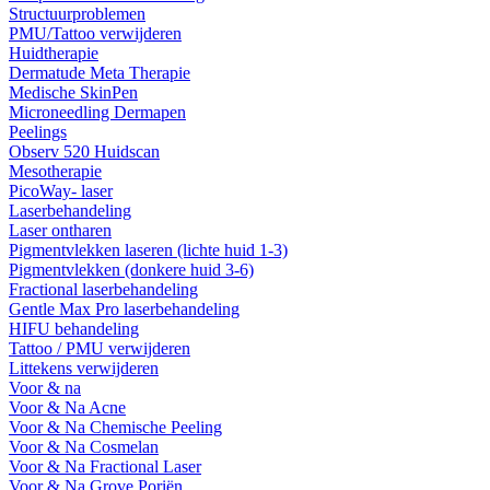
Structuurproblemen
PMU/Tattoo verwijderen
Huidtherapie
Dermatude Meta Therapie
Medische SkinPen
Microneedling Dermapen
Peelings
Observ 520 Huidscan
Mesotherapie
PicoWay- laser
Laserbehandeling
Laser ontharen
Pigmentvlekken laseren (lichte huid 1-3)
Pigmentvlekken (donkere huid 3-6)
Fractional laserbehandeling
Gentle Max Pro laserbehandeling
HIFU behandeling
Tattoo / PMU verwijderen
Littekens verwijderen
Voor & na
Voor & Na Acne
Voor & Na Chemische Peeling
Voor & Na Cosmelan
Voor & Na Fractional Laser
Voor & Na Grove Poriën