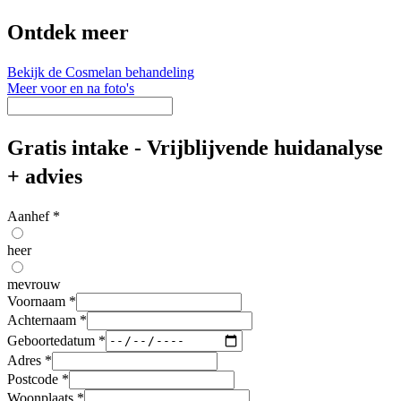
Ontdek meer
Bekijk de Cosmelan behandeling
Meer voor en na foto's
Gratis intake - Vrijblijvende huidanalyse
+ advies
Aanhef
*
heer
mevrouw
Voornaam
*
Achternaam
*
Geboortedatum
*
Adres
*
Postcode
*
Woonplaats
*