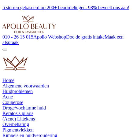
5 sterren gebaseerd op 200+ beoordelingen. 98% beveelt ons aan!
010 - 26 15 015
Apollo Webshop
Doe de gratis intake
Maak een
afspraak
Home
Algemene voorwaarden
Huidproblemen
Acne
Couperose
Droge/vochtarme huid
Keratosis pilaris
(Acne) Littekens
Overbeharing
Pigmentvlekken
Rimpels en huidveroudering