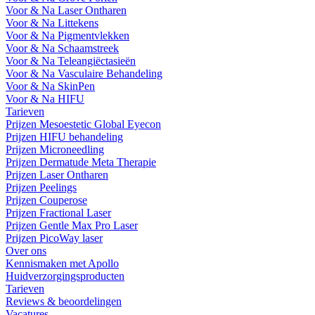
Voor & Na Laser Ontharen
Voor & Na Littekens
Voor & Na Pigmentvlekken
Voor & Na Schaamstreek
Voor & Na Teleangiëctasieën
Voor & Na Vasculaire Behandeling
Voor & Na SkinPen
Voor & Na HIFU
Tarieven
Prijzen Mesoestetic Global Eyecon
Prijzen HIFU behandeling
Prijzen Microneedling
Prijzen Dermatude Meta Therapie
Prijzen Laser Ontharen
Prijzen Peelings
Prijzen Couperose
Prijzen Fractional Laser
Prijzen Gentle Max Pro Laser
Prijzen PicoWay laser
Over ons
Kennismaken met Apollo
Huidverzorgingsproducten
Tarieven
Reviews & beoordelingen
Vacatures