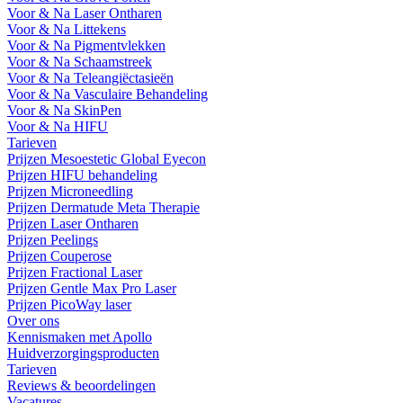
Voor & Na Laser Ontharen
Voor & Na Littekens
Voor & Na Pigmentvlekken
Voor & Na Schaamstreek
Voor & Na Teleangiëctasieën
Voor & Na Vasculaire Behandeling
Voor & Na SkinPen
Voor & Na HIFU
Tarieven
Prijzen Mesoestetic Global Eyecon
Prijzen HIFU behandeling
Prijzen Microneedling
Prijzen Dermatude Meta Therapie
Prijzen Laser Ontharen
Prijzen Peelings
Prijzen Couperose
Prijzen Fractional Laser
Prijzen Gentle Max Pro Laser
Prijzen PicoWay laser
Over ons
Kennismaken met Apollo
Huidverzorgingsproducten
Tarieven
Reviews & beoordelingen
Vacatures