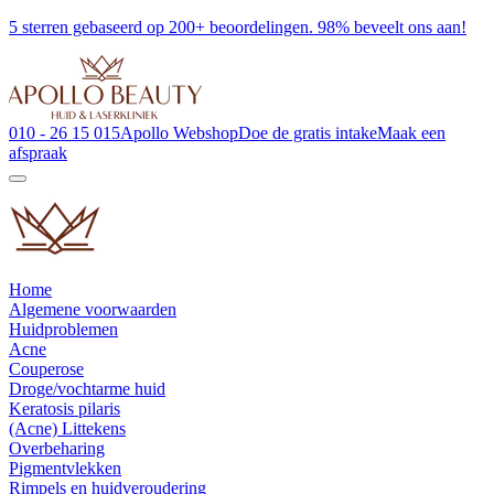
5 sterren gebaseerd op 200+ beoordelingen. 98% beveelt ons aan!
010 - 26 15 015
Apollo Webshop
Doe de gratis intake
Maak een
afspraak
Home
Algemene voorwaarden
Huidproblemen
Acne
Couperose
Droge/vochtarme huid
Keratosis pilaris
(Acne) Littekens
Overbeharing
Pigmentvlekken
Rimpels en huidveroudering