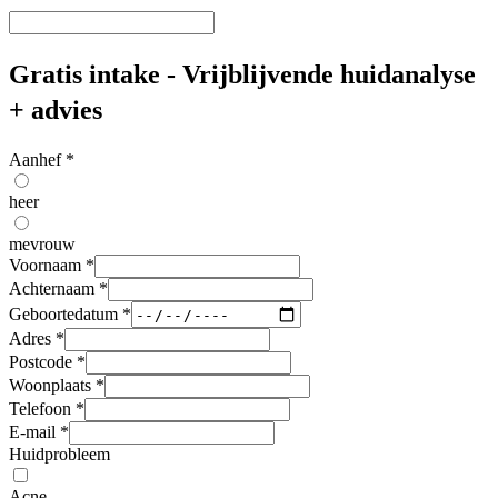
Gratis intake - Vrijblijvende huidanalyse
+ advies
Aanhef
*
heer
mevrouw
Voornaam
*
Achternaam
*
Geboortedatum
*
Adres
*
Postcode
*
Woonplaats
*
Telefoon
*
E-mail
*
Huidprobleem
Acne