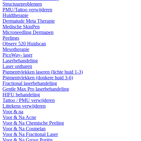
Structuurproblemen
PMU/Tattoo verwijderen
Huidtherapie
Dermatude Meta Therapie
Medische SkinPen
Microneedling Dermapen
Peelings
Observ 520 Huidscan
Mesotherapie
PicoWay- laser
Laserbehandeling
Laser ontharen
Pigmentvlekken laseren (lichte huid 1-3)
Pigmentvlekken (donkere huid 3-6)
Fractional laserbehandeling
Gentle Max Pro laserbehandeling
HIFU behandeling
Tattoo / PMU verwijderen
Littekens verwijderen
Voor & na
Voor & Na Acne
Voor & Na Chemische Peeling
Voor & Na Cosmelan
Voor & Na Fractional Laser
Voor & Na Grove Poriën