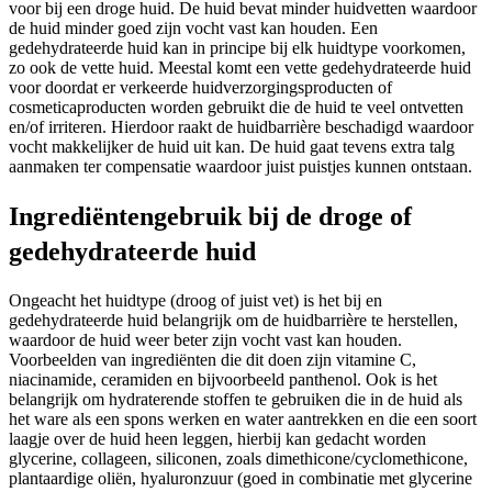
voor bij een droge huid. De huid bevat minder huidvetten waardoor
de huid minder goed zijn vocht vast kan houden. Een
gedehydrateerde huid kan in principe bij elk huidtype voorkomen,
zo ook de vette huid. Meestal komt een vette gedehydrateerde huid
voor doordat er verkeerde huidverzorgingsproducten of
cosmeticaproducten worden gebruikt die de huid te veel ontvetten
en/of irriteren. Hierdoor raakt de huidbarrière beschadigd waardoor
vocht makkelijker de huid uit kan. De huid gaat tevens extra talg
aanmaken ter compensatie waardoor juist puistjes kunnen ontstaan.
Ingrediëntengebruik bij de droge of
gedehydrateerde huid
Ongeacht het huidtype (droog of juist vet) is het bij en
gedehydrateerde huid belangrijk om de huidbarrière te herstellen,
waardoor de huid weer beter zijn vocht vast kan houden.
Voorbeelden van ingrediënten die dit doen zijn vitamine C,
niacinamide, ceramiden en bijvoorbeeld panthenol. Ook is het
belangrijk om hydraterende stoffen te gebruiken die in de huid als
het ware als een spons werken en water aantrekken en die een soort
laagje over de huid heen leggen, hierbij kan gedacht worden
glycerine, collageen, siliconen, zoals dimethicone/cyclomethicone,
plantaardige oliën, hyaluronzuur (goed in combinatie met glycerine