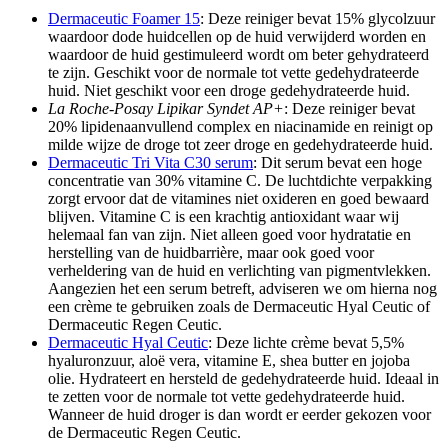
Dermaceutic Foamer 15
: Deze reiniger bevat 15% glycolzuur
waardoor dode huidcellen op de huid verwijderd worden en
waardoor de huid gestimuleerd wordt om beter gehydrateerd
te zijn. Geschikt voor de normale tot vette gedehydrateerde
huid. Niet geschikt voor een droge gedehydrateerde huid.
La Roche-Posay Lipikar Syndet AP+
: Deze reiniger bevat
20% lipidenaanvullend complex en niacinamide en reinigt op
milde wijze de droge tot zeer droge en gedehydrateerde huid.
Dermaceutic Tri Vita C30 serum
: Dit serum bevat een hoge
concentratie van 30% vitamine C. De luchtdichte verpakking
zorgt ervoor dat de vitamines niet oxideren en goed bewaard
blijven. Vitamine C is een krachtig antioxidant waar wij
helemaal fan van zijn. Niet alleen goed voor hydratatie en
herstelling van de huidbarrière, maar ook goed voor
verheldering van de huid en verlichting van pigmentvlekken.
Aangezien het een serum betreft, adviseren we om hierna nog
een crème te gebruiken zoals de Dermaceutic Hyal Ceutic of
Dermaceutic Regen Ceutic.
Dermaceutic Hyal Ceutic
: Deze lichte crème bevat 5,5%
hyaluronzuur, aloë vera, vitamine E, shea butter en jojoba
olie. Hydrateert en hersteld de gedehydrateerde huid. Ideaal in
te zetten voor de normale tot vette gedehydrateerde huid.
Wanneer de huid droger is dan wordt er eerder gekozen voor
de Dermaceutic Regen Ceutic.