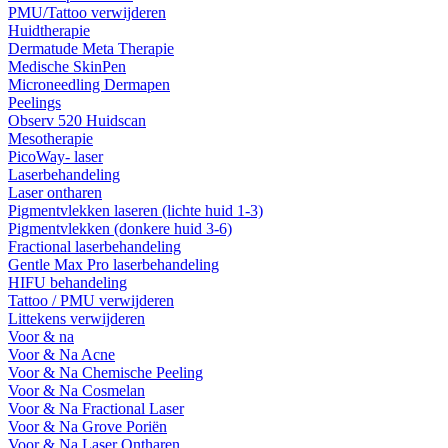
PMU/Tattoo verwijderen
Huidtherapie
Dermatude Meta Therapie
Medische SkinPen
Microneedling Dermapen
Peelings
Observ 520 Huidscan
Mesotherapie
PicoWay- laser
Laserbehandeling
Laser ontharen
Pigmentvlekken laseren (lichte huid 1-3)
Pigmentvlekken (donkere huid 3-6)
Fractional laserbehandeling
Gentle Max Pro laserbehandeling
HIFU behandeling
Tattoo / PMU verwijderen
Littekens verwijderen
Voor & na
Voor & Na Acne
Voor & Na Chemische Peeling
Voor & Na Cosmelan
Voor & Na Fractional Laser
Voor & Na Grove Poriën
Voor & Na Laser Ontharen