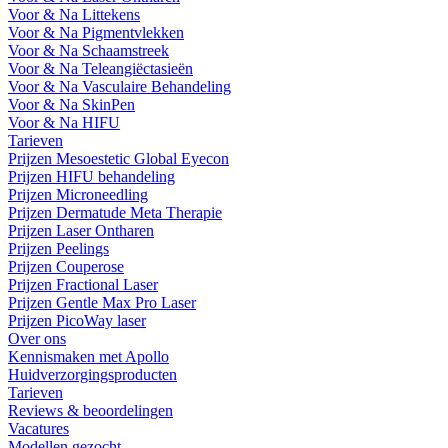
Voor & Na Littekens
Voor & Na Pigmentvlekken
Voor & Na Schaamstreek
Voor & Na Teleangiëctasieën
Voor & Na Vasculaire Behandeling
Voor & Na SkinPen
Voor & Na HIFU
Tarieven
Prijzen Mesoestetic Global Eyecon
Prijzen HIFU behandeling
Prijzen Microneedling
Prijzen Dermatude Meta Therapie
Prijzen Laser Ontharen
Prijzen Peelings
Prijzen Couperose
Prijzen Fractional Laser
Prijzen Gentle Max Pro Laser
Prijzen PicoWay laser
Over ons
Kennismaken met Apollo
Huidverzorgingsproducten
Tarieven
Reviews & beoordelingen
Vacatures
Modellen gezocht