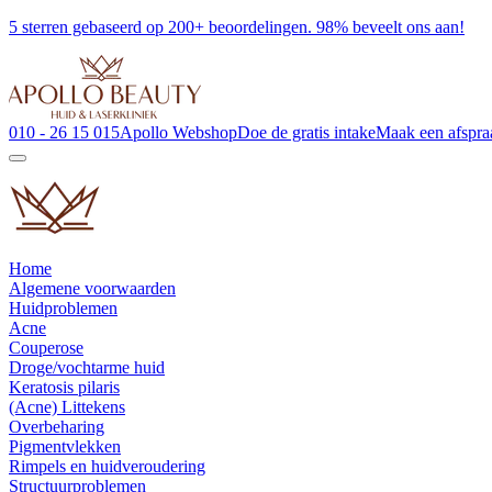
5 sterren gebaseerd op 200+ beoordelingen. 98% beveelt ons aan!
010 - 26 15 015
Apollo Webshop
Doe de gratis intake
Maak een afspra
Home
Algemene voorwaarden
Huidproblemen
Acne
Couperose
Droge/vochtarme huid
Keratosis pilaris
(Acne) Littekens
Overbeharing
Pigmentvlekken
Rimpels en huidveroudering
Structuurproblemen