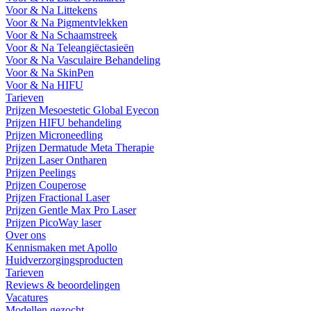
Voor & Na Littekens
Voor & Na Pigmentvlekken
Voor & Na Schaamstreek
Voor & Na Teleangiëctasieën
Voor & Na Vasculaire Behandeling
Voor & Na SkinPen
Voor & Na HIFU
Tarieven
Prijzen Mesoestetic Global Eyecon
Prijzen HIFU behandeling
Prijzen Microneedling
Prijzen Dermatude Meta Therapie
Prijzen Laser Ontharen
Prijzen Peelings
Prijzen Couperose
Prijzen Fractional Laser
Prijzen Gentle Max Pro Laser
Prijzen PicoWay laser
Over ons
Kennismaken met Apollo
Huidverzorgingsproducten
Tarieven
Reviews & beoordelingen
Vacatures
Modellen gezocht