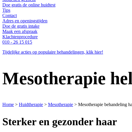
Doe gratis de online huidtest
Tips
Contact
Adres en openingstijden
Doe de gratis intake
Maak een afspraak
Klachtenprocedure
010 - 26 15 015
Tijdelijke acties op populaire behandelingen, klik hier!
Mesotherapie hel
Home
>
Huidtherapie
>
Mesotherapie
>
Mesotherapie behandeling ha
Sterker en gezonder haar