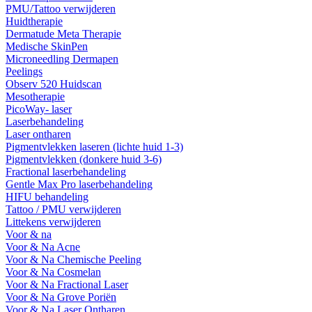
PMU/Tattoo verwijderen
Huidtherapie
Dermatude Meta Therapie
Medische SkinPen
Microneedling Dermapen
Peelings
Observ 520 Huidscan
Mesotherapie
PicoWay- laser
Laserbehandeling
Laser ontharen
Pigmentvlekken laseren (lichte huid 1-3)
Pigmentvlekken (donkere huid 3-6)
Fractional laserbehandeling
Gentle Max Pro laserbehandeling
HIFU behandeling
Tattoo / PMU verwijderen
Littekens verwijderen
Voor & na
Voor & Na Acne
Voor & Na Chemische Peeling
Voor & Na Cosmelan
Voor & Na Fractional Laser
Voor & Na Grove Poriën
Voor & Na Laser Ontharen