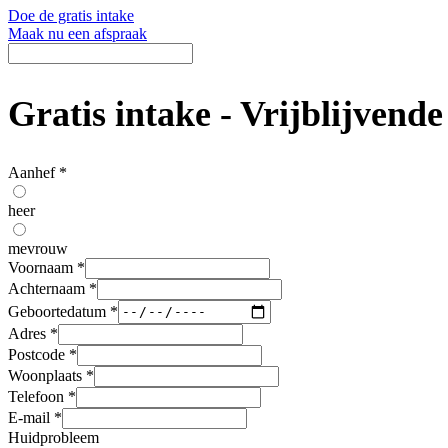
Doe de gratis intake
Maak nu een afspraak
Gratis intake - Vrijblijvend
Aanhef
*
heer
mevrouw
Voornaam
*
Achternaam
*
Geboortedatum
*
Adres
*
Postcode
*
Woonplaats
*
Telefoon
*
E-mail
*
Huidprobleem