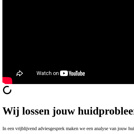
Wij lossen jouw huidproble
In een vrijblijvend adviesgesprek maken we een analyse van jouw h