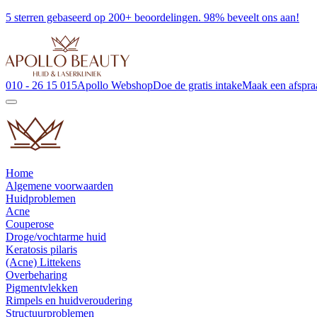
5 sterren gebaseerd op 200+ beoordelingen. 98% beveelt ons aan!
010 - 26 15 015
Apollo Webshop
Doe de gratis intake
Maak een afspra
Home
Algemene voorwaarden
Huidproblemen
Acne
Couperose
Droge/vochtarme huid
Keratosis pilaris
(Acne) Littekens
Overbeharing
Pigmentvlekken
Rimpels en huidveroudering
Structuurproblemen