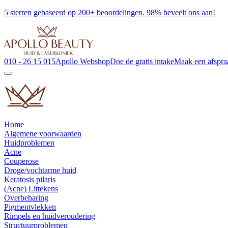
5 sterren gebaseerd op 200+ beoordelingen. 98% beveelt ons aan!
010 - 26 15 015
Apollo Webshop
Doe de gratis intake
Maak een afspra
Home
Algemene voorwaarden
Huidproblemen
Acne
Couperose
Droge/vochtarme huid
Keratosis pilaris
(Acne) Littekens
Overbeharing
Pigmentvlekken
Rimpels en huidveroudering
Structuurproblemen