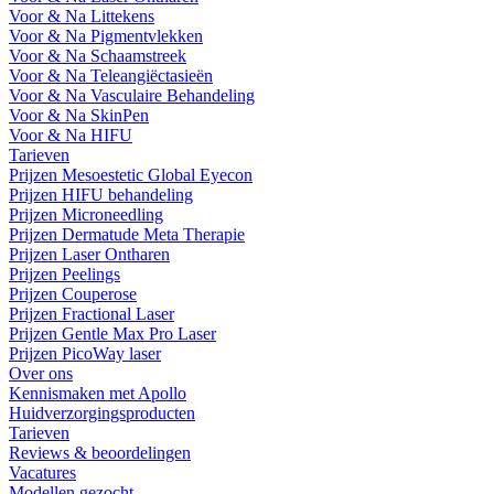
Voor & Na Littekens
Voor & Na Pigmentvlekken
Voor & Na Schaamstreek
Voor & Na Teleangiëctasieën
Voor & Na Vasculaire Behandeling
Voor & Na SkinPen
Voor & Na HIFU
Tarieven
Prijzen Mesoestetic Global Eyecon
Prijzen HIFU behandeling
Prijzen Microneedling
Prijzen Dermatude Meta Therapie
Prijzen Laser Ontharen
Prijzen Peelings
Prijzen Couperose
Prijzen Fractional Laser
Prijzen Gentle Max Pro Laser
Prijzen PicoWay laser
Over ons
Kennismaken met Apollo
Huidverzorgingsproducten
Tarieven
Reviews & beoordelingen
Vacatures
Modellen gezocht