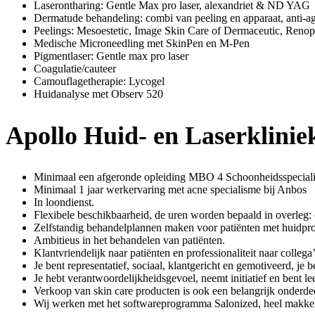
Laserontharing: Gentle Max pro laser, alexandriet & ND YAG
Dermatude behandeling: combi van peeling en apparaat, anti-a
Peelings: Mesoestetic, Image Skin Care of Dermaceutic, Reno
Medische Microneedling met SkinPen en M-Pen
Pigmentlaser: Gentle max pro laser
Coagulatie/cauteer
Camouflagetherapie: Lycogel
Huidanalyse met Observ 520
Apollo Huid- en Laserklinie
Minimaal een afgeronde opleiding MBO 4 Schoonheidsspeciali
Minimaal 1 jaar werkervaring met acne specialisme bij Anbos
In loondienst.
Flexibele beschikbaarheid, de uren worden bepaald in overleg:
Zelfstandig behandelplannen maken voor patiënten met huidpr
Ambitieus in het behandelen van patiënten.
Klantvriendelijk naar patiënten en professionaliteit naar collega’
Je bent representatief, sociaal, klantgericht en gemotiveerd, je 
Je hebt verantwoordelijkheidsgevoel, neemt initiatief en bent l
Verkoop van skin care producten is ook een belangrijk onderdee
Wij werken met het softwareprogramma Salonized, heel makkeli