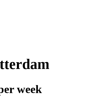
otterdam
 per week