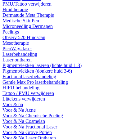
PMU/Tattoo verwijderen
Huidtherapie
Dermatude Meta Therapie
Medische SkinPen
Microneedling Dermapen
Peelings
Observ 520 Huidscan
Mesotherapie
PicoWay- laser
Laserbehandeling
Laser ontharen
Pigmentvlekken laseren (lichte huid 1-3)
Pigmentvlekken (donkere huid 3-6)
Fractional laserbehandeling
Gentle Max Pro laserbehandeling
HIFU behandeling
Tattoo / PMU verwijderen
Littekens verwijderen
Voor & na
Voor & Na Acne
Voor & Na Chemische Peeling
Voor & Na Cosmelan
Voor & Na Fractional Laser
Voor & Na Grove Poriën
Voor & Na Laser Ontharen