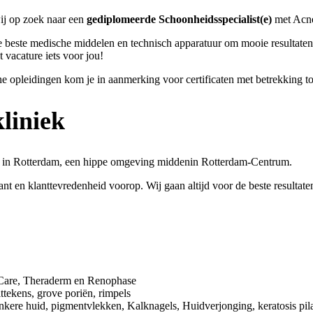
ij op zoek naar een
gediplomeerde Schoonheidsspecialist(e)
met Acne
e beste medische middelen en technisch apparatuur om mooie resultaten m
 vacature iets voor jou!
e opleidingen kom je in aanmerking voor certificaten met betrekking t
liniek
A in Rotterdam, een hippe omgeving middenin Rotterdam-Centrum.
lant en klanttevredenheid voorop. Wij gaan altijd voor de beste result
 Care, Theraderm en Renophase
ittekens, grove poriën, rimpels
onkere huid, pigmentvlekken, Kalknagels, Huidverjonging, keratosis pila