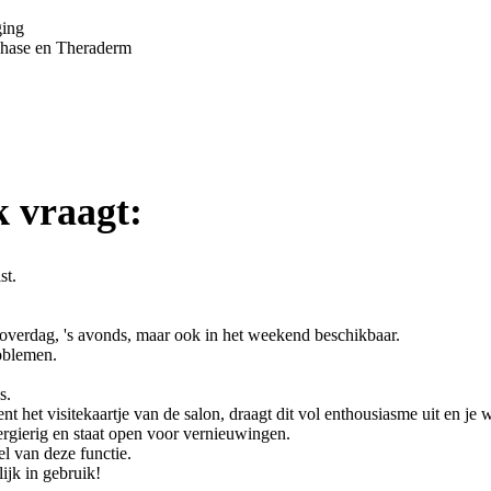
ging
phase en Theraderm
k vraagt:
st.
 overdag, 's avonds, maar ook in het weekend beschikbaar.
oblemen.
s.
bent het visitekaartje van de salon, draagt dit vol enthousiasme uit en je
eergierig en staat open voor vernieuwingen.
l van deze functie.
jk in gebruik!