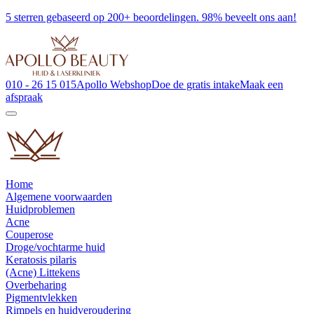
5 sterren gebaseerd op 200+ beoordelingen. 98% beveelt ons aan!
010 - 26 15 015
Apollo Webshop
Doe de gratis intake
Maak een
afspraak
Home
Algemene voorwaarden
Huidproblemen
Acne
Couperose
Droge/vochtarme huid
Keratosis pilaris
(Acne) Littekens
Overbeharing
Pigmentvlekken
Rimpels en huidveroudering