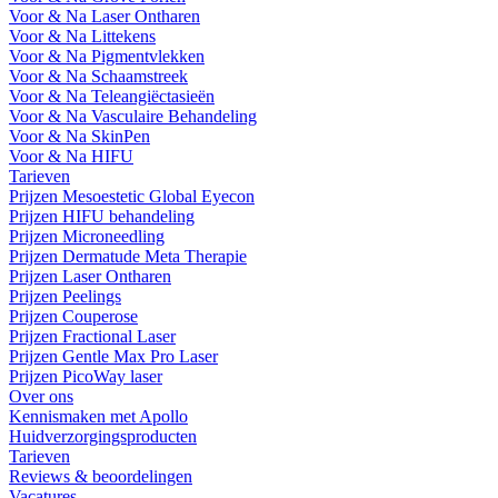
Voor & Na Laser Ontharen
Voor & Na Littekens
Voor & Na Pigmentvlekken
Voor & Na Schaamstreek
Voor & Na Teleangiëctasieën
Voor & Na Vasculaire Behandeling
Voor & Na SkinPen
Voor & Na HIFU
Tarieven
Prijzen Mesoestetic Global Eyecon
Prijzen HIFU behandeling
Prijzen Microneedling
Prijzen Dermatude Meta Therapie
Prijzen Laser Ontharen
Prijzen Peelings
Prijzen Couperose
Prijzen Fractional Laser
Prijzen Gentle Max Pro Laser
Prijzen PicoWay laser
Over ons
Kennismaken met Apollo
Huidverzorgingsproducten
Tarieven
Reviews & beoordelingen
Vacatures