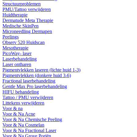
Structuurproblemen
PMU/Tattoo verwijderen
Huidtherapie
Dermatude Meta Therapie
Medische SkinPen
Microneedling Dermapen
Peelings
Observ 520 Huidscan
Mesotherapie
PicoWay- laser
Laserbehandeling
Laser ontharen
Pigmentvlekken laseren (lichte huid 1-3)
Pigmentvlekken (donkere huid 3-6)
Fractional laserbehandeling
Gentle Max Pro laserbehandeling
HIFU behandeling
Tattoo / PMU verwijderen
Littekens verwijderen
Voor & na
Voor & Na Acne
Voor & Na Chemische Peeling
Voor & Na Cosmelan
Voor & Na Fractional Laser
Voor & Na Grove Poriën