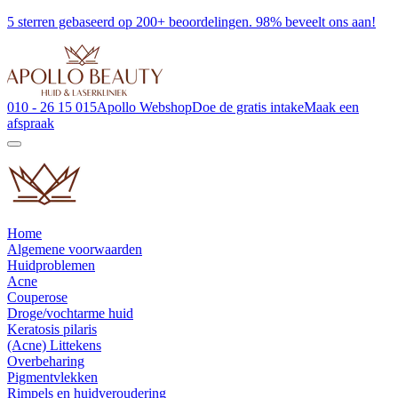
5 sterren gebaseerd op 200+ beoordelingen. 98% beveelt ons aan!
010 - 26 15 015
Apollo Webshop
Doe de gratis intake
Maak een
afspraak
Home
Algemene voorwaarden
Huidproblemen
Acne
Couperose
Droge/vochtarme huid
Keratosis pilaris
(Acne) Littekens
Overbeharing
Pigmentvlekken
Rimpels en huidveroudering