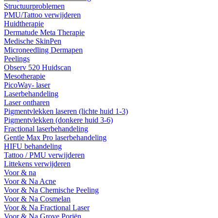
Structuurproblemen
PMU/Tattoo verwijderen
Huidtherapie
Dermatude Meta Therapie
Medische SkinPen
Microneedling Dermapen
Peelings
Observ 520 Huidscan
Mesotherapie
PicoWay- laser
Laserbehandeling
Laser ontharen
Pigmentvlekken laseren (lichte huid 1-3)
Pigmentvlekken (donkere huid 3-6)
Fractional laserbehandeling
Gentle Max Pro laserbehandeling
HIFU behandeling
Tattoo / PMU verwijderen
Littekens verwijderen
Voor & na
Voor & Na Acne
Voor & Na Chemische Peeling
Voor & Na Cosmelan
Voor & Na Fractional Laser
Voor & Na Grove Poriën