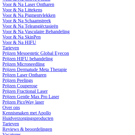
Voor & Na Laser Ontharen
Voor & Na Littekens
Voor & Na Pigmentvlekken
Voor & Na Schaamstreek
Voor & Na Teleangiëctasieën
Voor & Na Vasculaire Behandeling
Voor & Na SkinPen
Voor & Na HIFU
Tarieven
Prijzen Mesoestetic Global Eyecon
Prijzen HIFU behandeling
Prijzen Microneedling
Prijzen Dermatude Meta Therapie
Prijzen Laser Ontharen
Prijzen Peelings
Prijzen Couperose
Prijzen Fractional Laser
Prijzen Gentle Max Pro Laser
Prijzen PicoWay laser
Over ons
Kennismaken met Apollo
Huidverzorgingsproducten
Tarieven
Reviews & beoordelingen
Vacatures