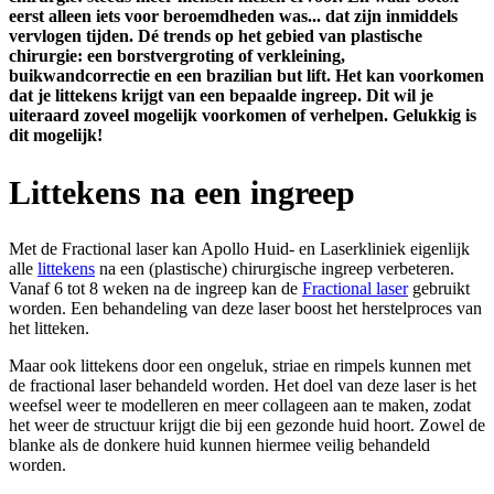
eerst alleen iets voor beroemdheden was... dat zijn inmiddels
vervlogen tijden. Dé trends op het gebied van plastische
chirurgie: een borstvergroting of verkleining,
buikwandcorrectie en een brazilian but lift. Het kan voorkomen
dat je littekens krijgt van een bepaalde ingreep. Dit wil je
uiteraard zoveel mogelijk voorkomen of verhelpen. Gelukkig is
dit mogelijk!
Littekens na een ingreep
Met de Fractional laser kan Apollo Huid- en Laserkliniek eigenlijk
alle
littekens
na een (plastische) chirurgische ingreep verbeteren.
Vanaf 6 tot 8 weken na de ingreep kan de
Fractional laser
gebruikt
worden. Een behandeling van deze laser boost het herstelproces van
het litteken.
Maar ook littekens door een ongeluk, striae en rimpels kunnen met
de fractional laser behandeld worden. Het doel van deze laser is het
weefsel weer te modelleren en meer collageen aan te maken, zodat
het weer de structuur krijgt die bij een gezonde huid hoort. Zowel de
blanke als de donkere huid kunnen hiermee veilig behandeld
worden.