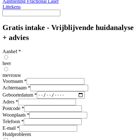
Aanbieding Fractional Laser
Littekens
Gratis intake - Vrijblijvende huidanalyse
+ advies
Aanhef
*
heer
mevrouw
Voornaam
*
Achternaam
*
Geboortedatum
*
Adres
*
Postcode
*
Woonplaats
*
Telefoon
*
E-mail
*
Huidprobleem