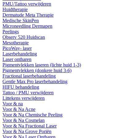
PMU/Tattoo verwijderen
Huidtherapie
Dermatude Meta Therapie
Medische SkinPen
Microneedling Dermapen
Peelings
Observ 520 Huidscan
Mesotherapie
PicoWay- laser
Laserbehandeling
Laser ontharen
Pigmentvlekken laseren (lichte huid 1-3)
Pigmentvlekken (donkere huid 3-6)
Fractional laserbehandeling
Gentle Max Pro laserbehandeling
HIFU behandeling
Tattoo / PMU verwijderen
Littekens verwijderen
Voor & na
Voor & Na Acne
Voor & Na Chemische Peeling
Voor & Na Cosmelan
Voor & Na Fractional Laser
Voor & Na Grove Poriën
Voor & Na Laser Ontharen