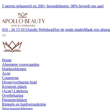
5 sterren gebaseerd op 200+ beoordelingen. 98% beveelt ons aan!
010 - 26 15 015
Apollo Webshop
Doe de gratis intake
Maak een afspra
Home
Algemene voorwaarden
Huidproblemen
Acne
Couperose
Droge/vochtarme huid
Keratosis pilaris
(Acne) Littekens
Overbeharing
Pigmentvlekken
Rimpels en huidveroudering
Structuurproblemen