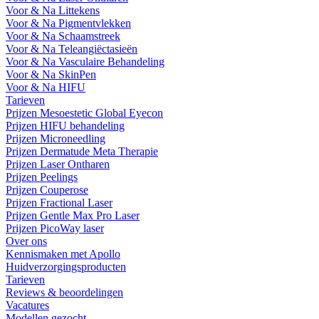
Voor & Na Littekens
Voor & Na Pigmentvlekken
Voor & Na Schaamstreek
Voor & Na Teleangiëctasieën
Voor & Na Vasculaire Behandeling
Voor & Na SkinPen
Voor & Na HIFU
Tarieven
Prijzen Mesoestetic Global Eyecon
Prijzen HIFU behandeling
Prijzen Microneedling
Prijzen Dermatude Meta Therapie
Prijzen Laser Ontharen
Prijzen Peelings
Prijzen Couperose
Prijzen Fractional Laser
Prijzen Gentle Max Pro Laser
Prijzen PicoWay laser
Over ons
Kennismaken met Apollo
Huidverzorgingsproducten
Tarieven
Reviews & beoordelingen
Vacatures
Modellen gezocht