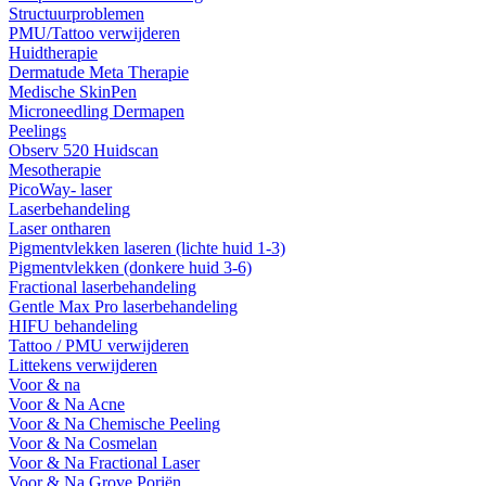
Structuurproblemen
PMU/Tattoo verwijderen
Huidtherapie
Dermatude Meta Therapie
Medische SkinPen
Microneedling Dermapen
Peelings
Observ 520 Huidscan
Mesotherapie
PicoWay- laser
Laserbehandeling
Laser ontharen
Pigmentvlekken laseren (lichte huid 1-3)
Pigmentvlekken (donkere huid 3-6)
Fractional laserbehandeling
Gentle Max Pro laserbehandeling
HIFU behandeling
Tattoo / PMU verwijderen
Littekens verwijderen
Voor & na
Voor & Na Acne
Voor & Na Chemische Peeling
Voor & Na Cosmelan
Voor & Na Fractional Laser
Voor & Na Grove Poriën