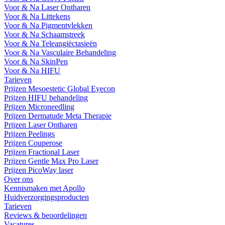
Voor & Na Laser Ontharen
Voor & Na Littekens
Voor & Na Pigmentvlekken
Voor & Na Schaamstreek
Voor & Na Teleangiëctasieën
Voor & Na Vasculaire Behandeling
Voor & Na SkinPen
Voor & Na HIFU
Tarieven
Prijzen Mesoestetic Global Eyecon
Prijzen HIFU behandeling
Prijzen Microneedling
Prijzen Dermatude Meta Therapie
Prijzen Laser Ontharen
Prijzen Peelings
Prijzen Couperose
Prijzen Fractional Laser
Prijzen Gentle Max Pro Laser
Prijzen PicoWay laser
Over ons
Kennismaken met Apollo
Huidverzorgingsproducten
Tarieven
Reviews & beoordelingen
Vacatures