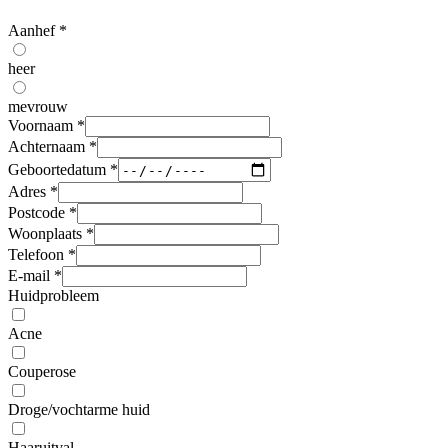
Aanhef
*
heer
mevrouw
Voornaam
*
Achternaam
*
Geboortedatum
*
Adres
*
Postcode
*
Woonplaats
*
Telefoon
*
E-mail
*
Huidprobleem
Acne
Couperose
Droge/vochtarme huid
Haaruitval