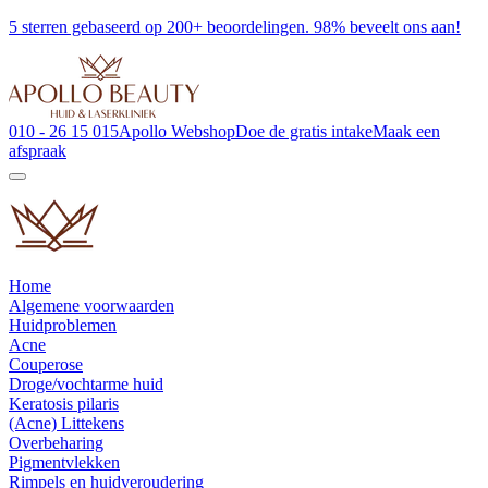
5 sterren gebaseerd op 200+ beoordelingen. 98% beveelt ons aan!
010 - 26 15 015
Apollo Webshop
Doe de gratis intake
Maak een
afspraak
Home
Algemene voorwaarden
Huidproblemen
Acne
Couperose
Droge/vochtarme huid
Keratosis pilaris
(Acne) Littekens
Overbeharing
Pigmentvlekken
Rimpels en huidveroudering